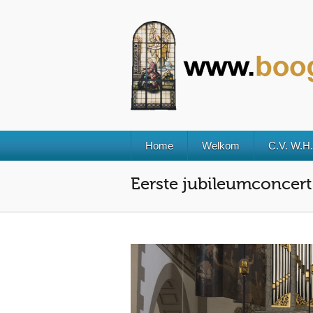
Home
Welkom
C.V. W.H
Eerste jubileumconcert