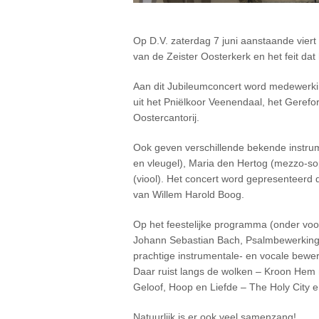
Op D.V. zaterdag 7 juni aanstaande viert
van de Zeister Oosterkerk en het feit dat hi
Aan dit Jubileumconcert word medewerki
uit het Pniëlkoor Veenendaal, het Gere
Oostercantorij.
Ook geven verschillende bekende instrum
en vleugel), Maria den Hertog (mezzo-s
(viool). Het concert word gepresenteerd 
van Willem Harold Boog.
Op het feestelijke programma (onder voo
Johann Sebastian Bach, Psalmbewerkinge
prachtige instrumentale- en vocale bewer
Daar ruist langs de wolken – Kroon Hem m
Geloof, Hoop en Liefde – The Holy City e
Natuurlijk is er ook veel samenzang!