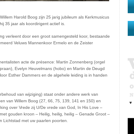
 Willem Harold Boog zijn 25 jarig jubileum als Kerkmusicus
j 35 jaar als koordirigent actief is.
ng verleent door een groot samengesteld koor, bestaande
formeerd Veluws Mannenkoor Ermelo en de Zeister
entalisten acte de présence: Martin Zonnenberg (orgel
opraan), Evelyn Heuvelmans (hobo) en Martin de Deugd
door Esther Dammers en de algehele leiding is in handen
rbehoud van wijziging) staat onder andere werk van
n van Willem Boog (27, 66, 75, 139, 141 en 150) en
king over Vrede zij U/De vrede van God, In His Love –
et gouden kroon – Heilig, heilig, heilig – Genade Groot –
n Lichtstad met uw paarlen poorten.