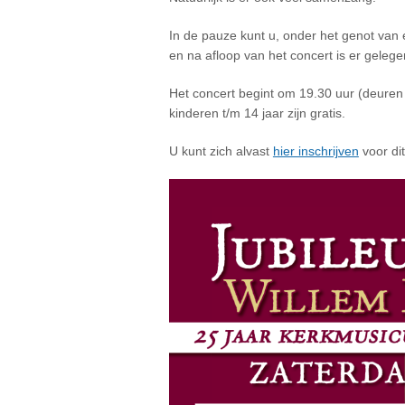
In de pauze kunt u, onder het genot van e
en na afloop van het concert is er gelegen
Het concert begint om 19.30 uur (deuren 
kinderen t/m 14 jaar zijn gratis.
U kunt zich alvast
hier inschrijven
voor dit